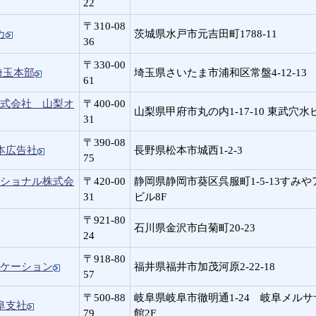
22
〒310-08
カ
茨城県水戸市元吉田町1788-11
36
〒330-00
埼玉本部
埼玉県さいたま市浦和区常盤4-12-13
61
株式会社 山梨オ
〒400-00
山梨県甲府市丸の内1-17-10 東武穴水
31
〒390-08
本広告社
長野県松本市城西1-2-3
75
ナショナル株式会
〒420-00
静岡県静岡市葵区呉服町1-5-13すみ
31
ビル8F
〒921-80
石川県金沢市白菊町20-23
24
〒918-80
ニケーション
福井県福井市加茂河原2-22-18
57
〒500-88
岐阜県岐阜市徹明通1-24 岐阜メル
阜支社
79
館2F