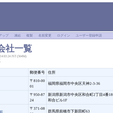
アップ
凍結
複製
名前変更
ログイン
ユーザー登録申請
理会社一覧
 14:03:24 JST (5649d)
覧
郵便番号
住所
〒810-00
福岡県福岡市中央区天神2-3-36
01
〒950-87
新潟県新潟市中央区和合町2丁目4番1
24
和合ビル1F
〒371-08
社
群馬県前橋市下新田町63