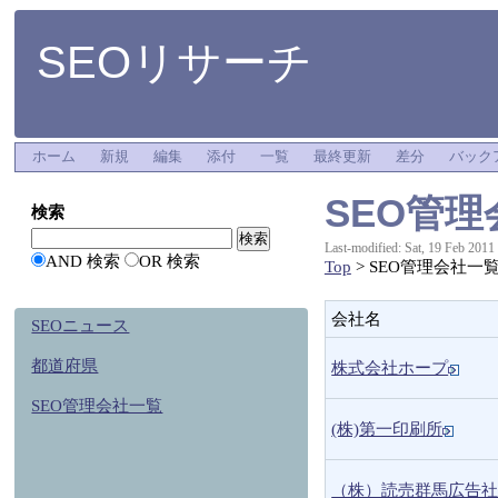
SEOリサーチ
ホーム
新規
編集
添付
一覧
最終更新
差分
バック
SEO管
検索
Last-modified: Sat, 19 Feb 2011
AND 検索
OR 検索
Top
> SEO管理会社一
会社名
SEOニュース
都道府県
株式会社ホープ
SEO管理会社一覧
(株)第一印刷所
（株）読売群馬広告