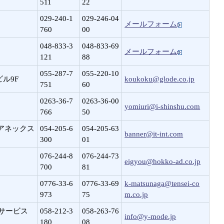
511
22
029-240-1
029-246-04
メールフォーム
760
00
048-833-3
048-833-69
メールフォーム
121
88
055-287-7
055-220-10
ビル9F
koukoku@glode.co.jp
751
60
0263-36-7
0263-36-00
yomiuri@i-shinshu.com
766
50
やアネックス
054-205-6
054-205-63
banner@it-int.com
300
01
076-244-8
076-244-73
eigyou@hokko-ad.co.jp
700
81
0776-33-6
0776-33-69
k-matsunaga@tensei-co
973
75
m.co.jp
ササービス
058-212-3
058-263-76
info@y-mode.jp
180
08