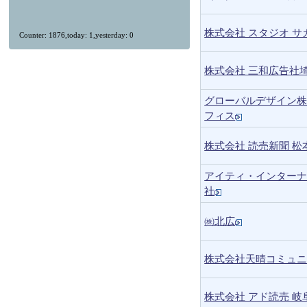
株式会社 スタジオ サ
Counter: 1876,today: 1,yesterday: 0
株式会社 三和広告社
グローバルデザイン
フィス
株式会社 読売新聞 松
アイティ・インター
社
㈱北広
株式会社天晴コミュ
株式会社 アド読売 岐