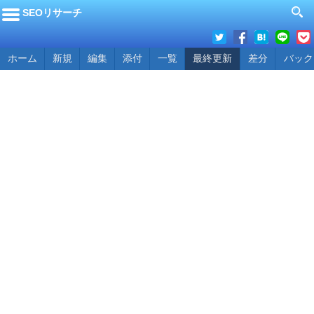
SEOリサーチ
ホーム
新規
編集
添付
一覧
最終更新
差分
バック